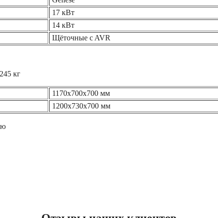
17 кВт
14 кВт
Щёточные c AVR
245 кг
1170х700х700
мм
1200х730х700
мм
ью
Отзывы наших клиентов