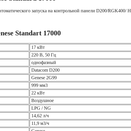
 автоматического запуска на контрольной панели D200/RGK400
ese Standart 17000
17 кВт
220 В, 50 Гц
однофазный
Datacom D200
Genese 2G99
999 мм3
22 кВт
Воздушное
LPG / NG
14,62 л/ч
11,9 м3/ч
Genese