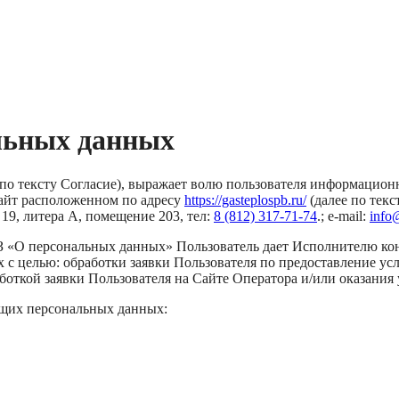
льных данных
 по тексту Согласие), выражает волю пользователя информацион
сайт расположенном по адресу
https://gasteplospb.ru/
(далее по тек
 19, литера А, помещение 203, тел:
8 (812) 317-71-74
.; e-mail:
info
З «О персональных данных» Пользователь дает Исполнителю кон
 с целью: обработки заявки Пользователя по предоставление ус
боткой заявки Пользователя на Сайте Оператора и/или оказания 
ющих персональных данных: