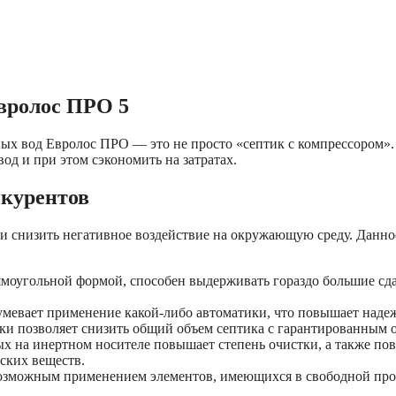
вролос ПРО 5
ых вод Евролос ПРО — это не просто «септик с компрессором».
од и при этом сэкономить на затратах.
нкурентов
 и снизить негативное воздействие на окружающую среду. Данн
ямоугольной формой, способен выдерживать гораздо бoльшие сд
зумевает применение какой-либо автоматики, что повышает наде
ки позволяет снизить общий объем септика с гарантированным 
х на инертном носителе повышает степень очистки, а также п
ских веществ.
озможным применением элементов, имеющихся в свободной прод