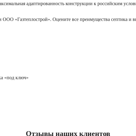
аксимальная адаптированность конструкции к российским услов
ии
ООО «Газтеплострой»
. Оцените все преимущества септика и в
ка «под ключ»
Отзывы наших клиентов