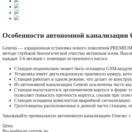
Особенности автономной канализации G
Genesis — аэрационная установка нового поколения PREMIUM-к
методе глубокой биологической очистки активным илом. Высок
каждые 3-6 месяцев с помощью встроенного насоса
Станция опционально может быть оснащена GSM-модулем
Установка имеет двухсекционную приемную камеру, котора
Станция работает в одном режиме, что делает ее констру
Из автономной канализации Genesis исключены часто вых
Станция выпускается в эргономичном корпусе в форме э
позволяет повысить прочность корпуса, снизив при этом 
Станция оснащена комплектом аварийной сигнализации.
Грунтозацепы расположенные в донной части станции, по
Заказывайте премиальную автономную канализацию Генезис с п
Цена
Вы выбрали септик на