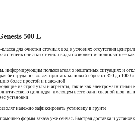
enesis 500 L
ласса для очистки сточных вод в условиях отсутствия централ
ая степень очистки сточной воды позволяет использовать её ка
, информирующим пользователя о нештатных ситуациях и откл
я без труда позволяет принять залповый сброс от 350 до 1000 л
кцию более простой и надежной.
одящие из строя узлы и агрегаты, такие как электромагнитный
ллиптического цилиндра, имеющем всего один сварной шов, вы
вес установки.
зволят надежно зафиксировать установку в грунте.
омощью формы заказа уже сейчас. Быстрая доставка и установк