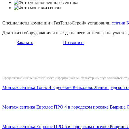
Специалисты компании «ГазТеплоСтрой» установили
септик K
Для заказа оборудования и выезда нашего инженера на участо
Заказать
Позвонить
Предложение и цены на сайте носят информационный характер и могут отличаться от 
Монтаж септика Топас 4 в деревне Келколово Ленинградской о
Монтаж септика Евролос ПРО 4 в городском поселке Вырица 
Монтаж септика Евролос ПРО 5 в городском поселке Рощино 