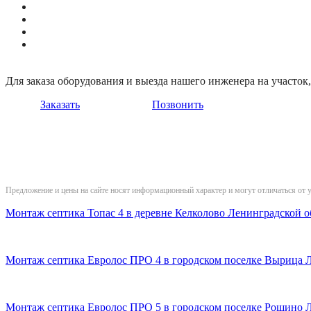
Для заказа оборудования и выезда нашего инженера на участо
Заказать
Позвонить
Предложение и цены на сайте носят информационный характер и могут отличаться от 
Монтаж септика Топас 4 в деревне Келколово Ленинградской о
Монтаж септика Евролос ПРО 4 в городском поселке Вырица 
Монтаж септика Евролос ПРО 5 в городском поселке Рощино 