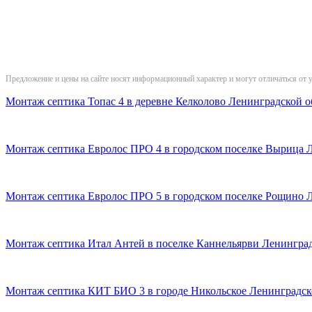
Предложение и цены на сайте носят информационный характер и могут отличаться от 
Монтаж септика Топас 4 в деревне Келколово Ленинградской о
Монтаж септика Евролос ПРО 4 в городском поселке Вырица 
Монтаж септика Евролос ПРО 5 в городском поселке Рощино 
Монтаж септика Итал Антей в поселке Каннельярви Ленинград
Монтаж септика КИТ БИО 3 в городе Никольское Ленинградск