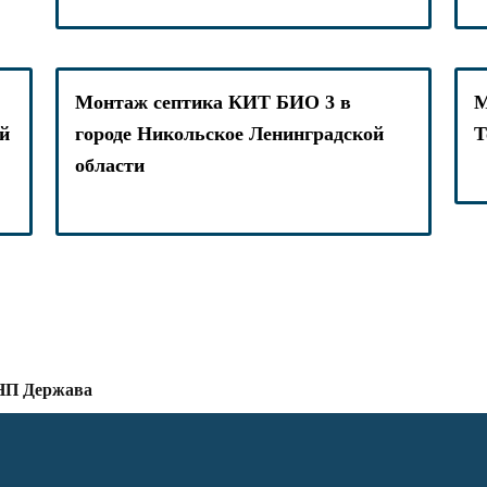
Монтаж септика КИТ БИО 3 в
М
й
городе Никольское Ленинградской
Т
области
ДНП Держава