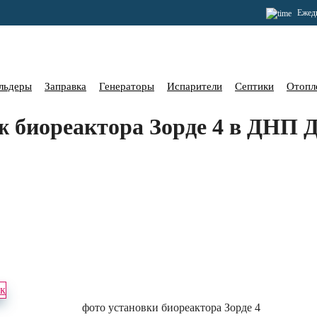
Ежедн
льдеры
Заправка
Генераторы
Испарители
Септики
Отопл
 биореактора Зорде 4 в ДНП 
ок