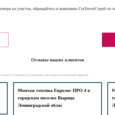
нженера на участок, обращайтесь в компанию ГазТеплоСтрой по 
Отзывы наших клиентов
 и могут отличаться от указанных, не являются публичной офертой.
Монтаж септика Евролос ПРО 4 в
М
городском поселке Вырица
г
Ленинградской облас
Л