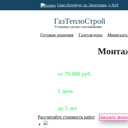
Санкт-Петербург, пр. Энергетиков, д. №19
ГазТеплоСтрой
Установка систем газоснабжения
Готовые решения
Газгольдеры
Минигазго
Монтаж
Специальная цена
от 70 000 руб.
Срок установки
1 день
Гарантия
до 5 лет
Рассчитайте стоимость работ
Заказать звон