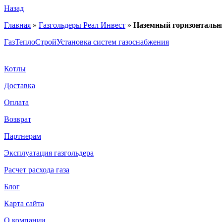
Назад
Главная
»
Газгольдеры Реал Инвест
»
Наземный горизонтальный
ГазТеплоСтрой
Установка систем газоснабжения
Котлы
Доставка
Оплата
Возврат
Партнерам
Эксплуатация газгольдера
Расчет расхода газа
Блог
Карта сайта
О компании