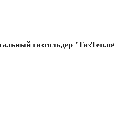
альный газгольдер "ГазТепло