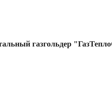
альный газгольдер "ГазТепло