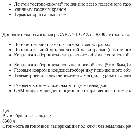
Лентой “осторожно-газ” по длинне всего подземного газ
Уличным газовым краном
Термозапорным клапаном
Дополнительно газгольдер GARANT-GAZ на 8300 литров с тол
Дополнительной газопластиковой магистралью
Дополнительной металлической магистралью (внутри по
Конденсатосборником стандартного объёма с установкой
Конденсатосборником повышенного объёма (5мм, 6мм, 8м
Газовым ковром к конденсатосборнику повышенного объ
Телеметрией для дистанционного контроля уровня топли
Газовым котлом с монтажом и пуско-наладкой
GSM модулем для дистанционного управления котлом с
Цена
Вы выбрали газгольдер:
8300 л
Стоимость автономной газификации под ключ без земляных ра