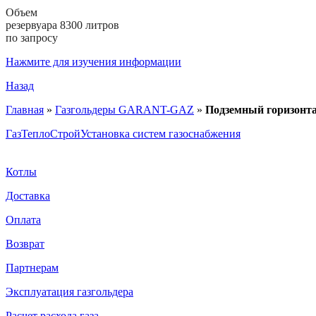
Объем
резервуара 8300 литров
по запросу
Нажмите для изучения информации
Назад
Главная
»
Газгольдеры GARANT-GAZ
»
Подземный горизонт
ГазТеплоСтрой
Установка систем газоснабжения
Котлы
Доставка
Оплата
Возврат
Партнерам
Эксплуатация газгольдера
Расчет расхода газа