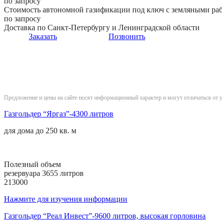
по запросу
Стоимость автономной газификации под ключ с земляными ра
по запросу
Доставка по Санкт-Петербургу и Ленинградской области
Заказать
Позвонить
Предложение и цены на сайте носят информационный характер и могут отличаться от 
Газгольдер “Яргаз”-4300 литров
для дома до
250 кв. м
Полезный объем
резервуара 3655 литров
213000
Нажмите для изучения информации
Газгольдер “Реал Инвест”-9600 литров, высокая горловина