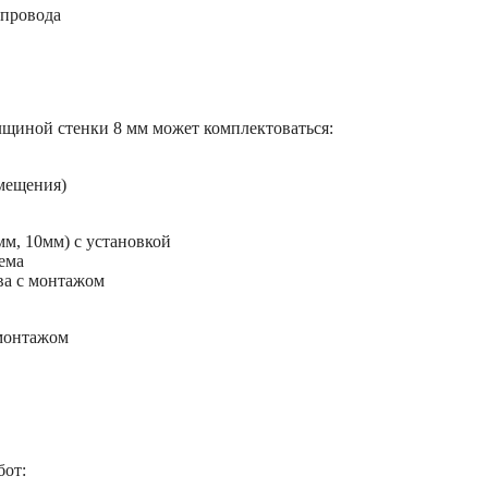
опровода
щиной стенки 8 мм может комплектоваться:
мещения)
м, 10мм) с установкой
ема
ва с монтажом
 монтажом
бот: