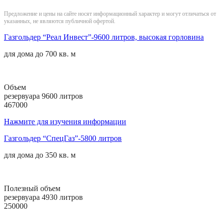
Предложение и цены на сайте носят информационный характер и могут отличаться от
указанных, не являются публичной офертой.
Газгольдер “Реал Инвест”-9600 литров, высокая горловина
для дома до
700 кв. м
Объем
резервуара 9600 литров
467000
Нажмите для изучения информации
Газгольдер “СпецГаз”-5800 литров
для дома до
350 кв. м
Полезный объем
резервуара 4930 литров
250000