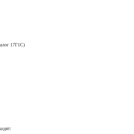
налог 17Г1С)
ходят: