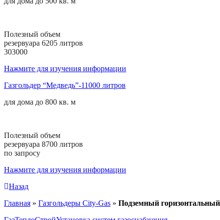
для дома до
500 кв. м
Полезный объем
резервуара 6205 литров
303000
Нажмите для изучения информации
Газгольдер “Медведь”-11000 литров
для дома до
800 кв. м
Полезный объем
резервуара 8700 литров
по запросу
Нажмите для изучения информации
Назад
Главная
»
Газгольдеры City-Gas
»
Подземный горизонтальный г
ГазТеплоСтрой
Установка систем газоснабжения