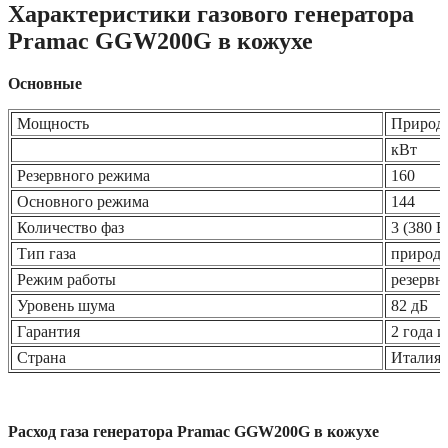
Характеристики газового генератора
Pramac GGW200G в кожухе
Основные
Мощность
Природ
кВт
Резервного режима
160
Основного режима
144
Количество фаз
3 (380 В
Тип газа
природ
Режим работы
резервн
Уровень шума
82 дБ
Гарантия
2 года 
Страна
Италия
Расход газа генератора Pramac GGW200G в кожухе