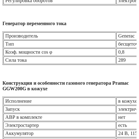
Регулировка оборотов
электрон
Генератор переменного тока
Производитель
Generac
Тип
бесщето
Коэф. мощности cos φ
0,8
Сила тока
289
Конструкция и особенности газового генератора Pramac
GGW200G в кожухе
Исполнение
в кожухе
Запуск
электрич
АВР в комплекте
нет
Электростартер
есть
Аккумулятор
24 В, 11