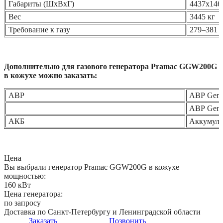
Габариты (ШхВхГ)
4437х146
Вес
3445 кг
Требование к газу
279–381 
Дополнительно для газового генератора Pramac GGW200G
в кожухе можно заказать:
АВР
АВР Gene
АВР Gene
АКБ
Аккумуля
Цена
Вы выбрали генератор Pramac GGW200G в кожухе
мощностью:
160 кВт
Цена генератора:
по запросу
Доставка по Санкт-Петербургу и Ленинградской области
Заказать
Позвонить