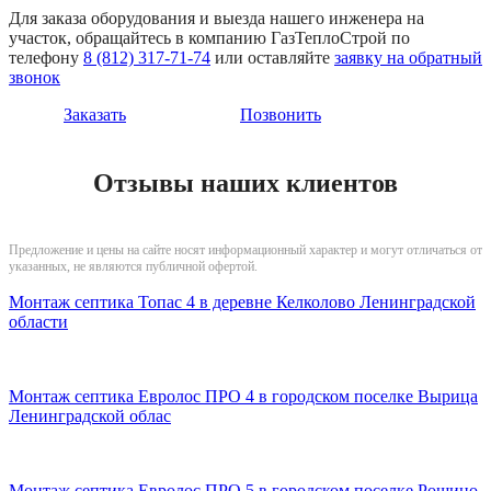
Для заказа оборудования и выезда нашего инженера на
участок, обращайтесь в компанию ГазТеплоСтрой по
телефону
8 (812) 317-71-74
или оставляйте
заявку на обратный
звонок
Заказать
Позвонить
Отзывы наших клиентов
Предложение и цены на сайте носят информационный характер и могут отличаться от
указанных, не являются публичной офертой.
Монтаж септика Топас 4 в деревне Келколово Ленинградской
области
Монтаж септика Евролос ПРО 4 в городском поселке Вырица
Ленинградской облас
Монтаж септика Евролос ПРО 5 в городском поселке Рощино