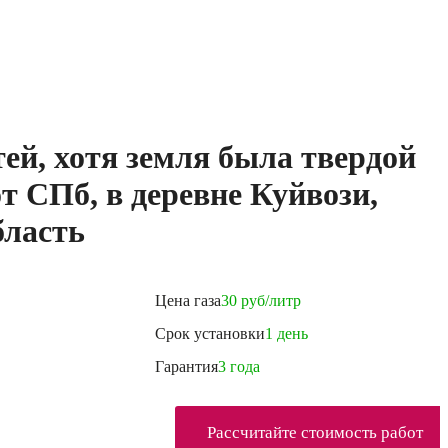
ей, хотя земля была твердой
т СПб, в деревне Куйвози,
бласть
Цена газа
30 руб/литр
Срок установки
1 день
Гарантия
3 года
Рассчитайте стоимость работ