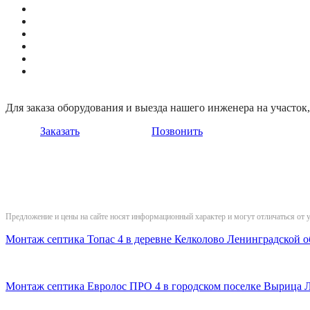
Для заказа оборудования и выезда нашего инженера на участо
Заказать
Позвонить
Предложение и цены на сайте носят информационный характер и могут отличаться от 
Монтаж септика Топас 4 в деревне Келколово Ленинградской о
Монтаж септика Евролос ПРО 4 в городском поселке Вырица 