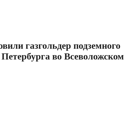
овили газгольдер подземного
т Петербурга во Всеволожском