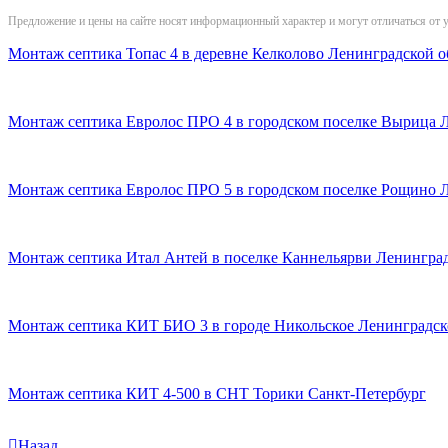
Предложение и цены на сайте носят информационный характер и могут отличаться от 
Монтаж септика Топас 4 в деревне Келколово Ленинградской о
Монтаж септика Евролос ПРО 4 в городском поселке Вырица 
Монтаж септика Евролос ПРО 5 в городском поселке Рощино 
Монтаж септика Итал Антей в поселке Каннельярви Ленинград
Монтаж септика КИТ БИО 3 в городе Никольское Ленинградск
Монтаж септика КИТ 4-500 в СНТ Торики Санкт-Петербург
Назад