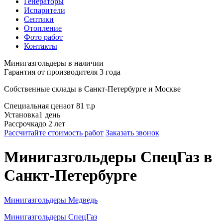
Генераторы
Испарители
Септики
Отопление
Фото работ
Контакты
Минигазгольдеры в наличии
Гарантия от производителя 3 года
Собственные склады в
Санкт-Петербурге
и
Москве
Специальная цена
от 81 т.р
Установка
1 день
Рассрочка
до 2 лет
Рассчитайте стоимость работ
Заказать звонок
Минигазгольдеры СпецГаз
в
Санкт-Петербурге
Минигазгольдеры Медведь
Минигазгольдеры СпецГаз