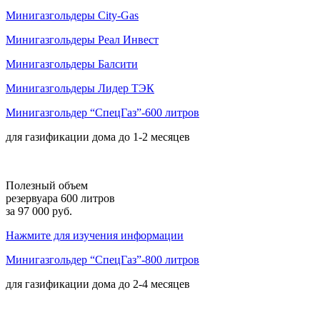
Минигазгольдеры City-Gas
Минигазгольдеры Реал Инвест
Минигазгольдеры Балсити
Минигазгольдеры Лидер ТЭК
Минигазгольдер “СпецГаз”-600 литров
для газификации дома до
1-2 месяцев
Полезный объем
резервуара 600 литров
за 97 000 руб.
Нажмите для изучения информации
Минигазгольдер “СпецГаз”-800 литров
для газификации дома до
2-4 месяцев