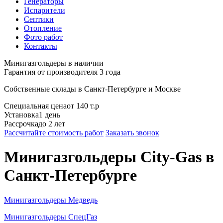
Генераторы
Испарители
Септики
Отопление
Фото работ
Контакты
Минигазгольдеры в наличии
Гарантия от производителя 3 года
Собственные склады в
Санкт-Петербурге
и
Москве
Специальная цена
от 140 т.р
Установка
1 день
Рассрочка
до 2 лет
Рассчитайте стоимость работ
Заказать звонок
Минигазгольдеры City-Gas
в
Санкт-Петербурге
Минигазгольдеры Медведь
Минигазгольдеры СпецГаз